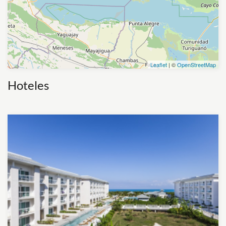
Leaflet
| ©
OpenStreetMap
Hoteles