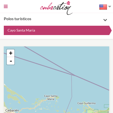
Sidebar
toggle
Polos turísticos
Cayo Santa María
+
-