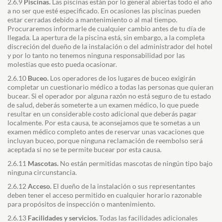
2.6.9
Piscinas.
Las piscinas están por lo general abiertas todo el año
a no ser que esté especificado. En ocasiones las piscinas pueden
estar cerradas debido a mantenimiento o al mal tiempo.
Procuraremos informarle de cualquier cambio antes de tu día de
llegada. La apertura de la piscina está, sin embargo, a la completa
discreción del dueño de la instalación o del administrador del hotel
y por lo tanto no tenemos ninguna responsabilidad por las
molestias que esto pueda ocasionar.
2.6.10
Buceo.
Los operadores de los lugares de buceo exigirán
completar un cuestionario médico a todas las personas que quieran
bucear. Si el operador por alguna razón no está seguro de tu estado
de salud, deberás someterte a un examen médico, lo que puede
resultar en un considerable costo adicional que deberás pagar
localmente. Por esta causa, te aconsejamos que te sometas a un
examen médico completo antes de reservar unas vacaciones que
incluyan buceo, porque ninguna reclamación de reembolso será
aceptada si no se te permite bucear por esta causa.
2.6.11
Mascotas.
No están permitidas mascotas de ningún tipo bajo
ninguna circunstancia.
2.6.12
Acceso.
El dueño de la instalación o sus representantes
deben tener el acceso permitido en cualquier horario razonable
para propósitos de inspección o mantenimiento.
2.6.13
Facilidades y servicios.
Todas las facilidades adicionales