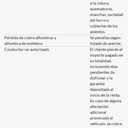
a la rotura,
quemaduras,
manchas, suciedad
del forro o
cubiertas de los
asientos.
Pérdida de cubre alfombras y
Se penaliza según
alfombra de maletero
listado de averías.
Conductor no autorizado
El cliente pierde el
importe pagado en
su totalidad,
incluyendo días
pendientes de
disfrutar y la
garantía
depositada al
inicio de la renta.
En caso de alguna
afectación
adicional
provocada al
vehículo, se cobra