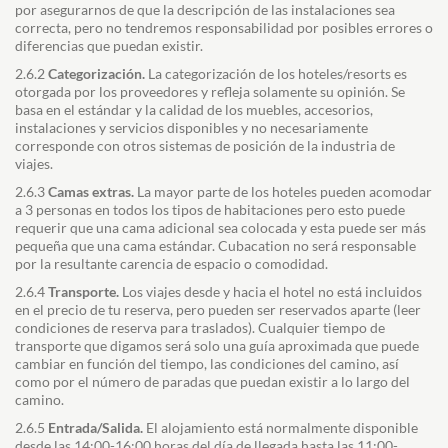
por asegurarnos de que la descripción de las instalaciones sea
correcta, pero no tendremos responsabilidad por posibles errores o
diferencias que puedan existir.
2.6.2
Categorización.
La categorización de los hoteles/resorts es
otorgada por los proveedores y refleja solamente su opinión. Se
basa en el estándar y la calidad de los muebles, accesorios,
instalaciones y servicios disponibles y no necesariamente
corresponde con otros sistemas de posición de la industria de
viajes.
2.6.3
Camas extras.
La mayor parte de los hoteles pueden acomodar
a 3 personas en todos los tipos de habitaciones pero esto puede
requerir que una cama adicional sea colocada y esta puede ser más
pequeña que una cama estándar. Cubacation no será responsable
por la resultante carencia de espacio o comodidad.
2.6.4
Transporte.
Los viajes desde y hacia el hotel no está incluidos
en el precio de tu reserva, pero pueden ser reservados aparte (leer
condiciones de reserva para traslados). Cualquier tiempo de
transporte que digamos será solo una guía aproximada que puede
cambiar en función del tiempo, las condiciones del camino, así
como por el número de paradas que puedan existir a lo largo del
camino.
2.6.5
Entrada/Salida.
El alojamiento está normalmente disponible
desde las 14:00-16:00 horas del día de llegada hasta las 11:00-