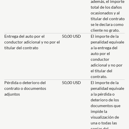
además, el importe
total de los daños
ocasionados y al
titular del contrato
se le declara como
cliente no grato.
Entrega del auto por el
50,00 USD
El importe de la
conductor adicional y no por el
penalidad equivale
titular del contrato
a la entrega del
auto por el
conductor
adicional y no por
el titular del
contrato.
Pérdida o deterioro del
50,00 USD
El importe de la
contrato o documentos
penalidad equivale
adjuntos
a la pérdida o
deterioro de los
documentos que
impide la
visualización de
una o todas las
copias del