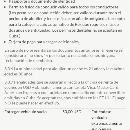
Pasaporte o documento de identidad
Permiso físico de conducir válido para todos los conductores
(Los permisos de conducción deben ser válidos durante todo el
período de alquiler y tener más de un año de antigüedad, excepto
para la categoría Lujo automático de Rex que requiere más de
dos años de antigüedad. Los permisos digitales no se aceptan en
Cuba.)
Tarjeta de pago para cargos adicionales
En caso de no presentarse los documentos anteriores la reserva se
considerará "no show" y por lo tanto no aceptaremos ninguna
reclamación de reembolso.
3.3.6 La mínima edad para alquilar un coche es 21 años y la máxima
edad es 80 años.
3.3.7 Penalidades que se pagarán directo a la oficina de renta de
coches en USD y obligatoriamente con tarjeta Visa, MasterCard,
American Express o con tarjetas en moneda libremente convertible
emitidas en Cuba. Se aceptan tarjetas emitidas en los EE.UU. El pago
NO se puede hacer en efectivo.
Entregar vehículo sucio
50,00 USD
Entiéndase
vehículo
extremadamente
sucio en su