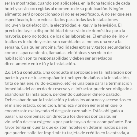
serán mostradas, cuando son aplicables, en la ficha técnica de cada
hotel y serán corregidas al momento de su publicación. Ningún
alimento será proporcionado si no es especificado. A no ser que sea
especificado, los precios citados para todas las instalaciones
incluyen la calefacción, la electricidad, el gas, y la televisión. El
precio incluye la disponibilidad de servicio de doméstica para la
mayoría, pero no todos, de los días laborables. El empleo de lino y
toallas es incluido y estos son cambiados al menos una vez a la
semana. Cualquier propina, facilidades extras y gastos secundarios
como el aparcamiento, llamadas telefónicas y servicio de
habitación son tu responsabilidad y deben ser arreglados
directamente entre tú y la instalación.
2.6.14
Su conducta.
Una conducta inapropiada en la instalación por
parte tuya o de tu acompañante (incluyendo daños a la instalación,
falta de higiene, ruido excesivo, etc) es una base para la terminación
inmediata del acuerdo de reserva y el infractor puede ser obligado a
abandonar la instalación, perdiendo cualquier dinero pagado.
Debes abandonar la instalación y todos los adornos y accesorios en
el mismo estado, condición, limpieza y orden general en que lo
encontraste excluyendo el desgaste razonable. Estás obligado a
pagar una compensación directa a los dueños por cualquier
violación de esta exigencia por parte tuya o de tu acompañante. Por
favor tenga en cuenta que existen hoteles en determinados países
que pueden solicitar imprimir tu tarjeta de crédito en la entrada, a