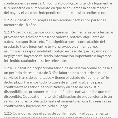
condiciones de reserva. Un contrato obligatorio tendrá lugar entre
tú y nosotros en el momento en que te enviemos la confirmación
del pago y el voucher independientemente de si lo recibes o no.
1.2.2 Cubacation no acepta reservaciones hechas por personas
menores de 18 años.
1.2.3 Nosotros actuamos como agencia intermediaria para terceros
proveedores, tales como turoperadores, hoteles, alquileres de
autos, transportistas, etc. Esto significa que la contratación del
producto tiene lugar entre tú y el proveedor. Sin embargo,
asumimos la responsabilidad contigo en caso de que hayamos sido
negligentes, hayamos falseado información importante o hayamos
infringido cualquier otra ley relevante.
1.2.4 Cubacation proporciona servicios de reserva online en base a
un período de respuesta de 3 días laborables a partir de que los
servicios han sido solicitados y tienen el estado de "pendiente". En
dicho plazo, haremos todo lo que esté a nuestro alcance para
confirmarte los servicios solicitados y en caso de no existir
disponibilidad, proponerte una opción alternativa similar que esté
disponible. Cubacation no tendrá obligación de proporcionarte un
servicio al precio ofertado hasta el momento en que tu reserva sea
confirmada y hayamos recibido su pago.
1.2.5 Cuando recibas el aviso de confirmación y el voucher, es tu
responsabilidad revisar que todos los datos incluidos en ellos sean