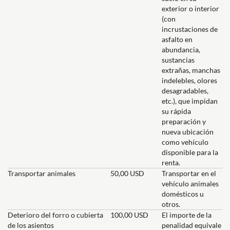
exterior o interior
(con
incrustaciones de
asfalto en
abundancia,
sustancias
extrañas, manchas
indelebles, olores
desagradables,
etc.), que impidan
su rápida
preparación y
nueva ubicación
como vehículo
disponible para la
renta.
Transportar animales
50,00 USD
Transportar en el
vehículo animales
domésticos u
otros.
Deterioro del forro o cubierta
100,00 USD
El importe de la
de los asientos
penalidad equivale